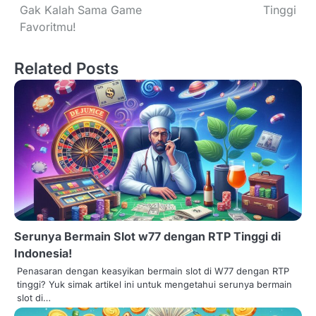
o
Gak Kalah Sama Game
Tinggi
s
Favoritmu!
t
Related Posts
n
a
v
i
g
a
t
Serunya Bermain Slot w77 dengan RTP Tinggi di
Indonesia!
i
Penasaran dengan keasyikan bermain slot di W77 dengan RTP
o
tinggi? Yuk simak artikel ini untuk mengetahui serunya bermain
slot di…
n