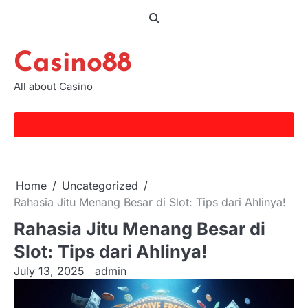
Skip
to
content
Casino88
All about Casino
Home
Uncategorized
Rahasia Jitu Menang Besar di Slot: Tips dari Ahlinya!
Rahasia Jitu Menang Besar di
Slot: Tips dari Ahlinya!
July 13, 2025
admin