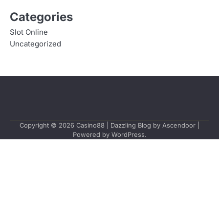
Categories
Slot Online
Uncategorized
Copyright © 2026
Casino88
| Dazzling Blog by
Ascendoor
|
Powered by
WordPress
.