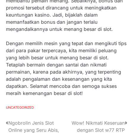
membantu pemain menang. Sebaliknya, bonus dan
promosi tersebut dirancang untuk meningkatkan
keuntungan kasino. Jadi, bijaklah dalam
memanfaatkan bonus dan jangan terlalu
mengandalkannya untuk menang besar di slot.
Dengan memilih mesin yang tepat dan mengikuti tips
dari para pakar terpercaya, kita memiliki peluang
yang lebih besar untuk menang besar di slot.
Tetaplah bermain dengan santai dan nikmati
permainan, karena pada akhirnya, yang terpenting
adalah pengalaman dan kesenangan yang kita
dapatkan. Selamat mencoba dan semoga sukses
meraih kemenangan besar di slot!
UNCATEGORIZED
P
Ngobrolin Jenis Slot
Wow! Nikmati Keseruan
Online yang Seru Abis,
dengan Slot w77 RTP