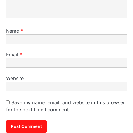
Name
*
Email
*
Website
Save my name, email, and website in this browser
for the next time I comment.