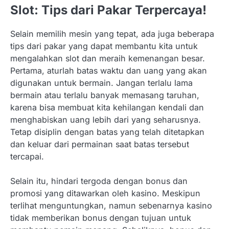
Slot: Tips dari Pakar Terpercaya!
Selain memilih mesin yang tepat, ada juga beberapa
tips dari pakar yang dapat membantu kita untuk
mengalahkan slot dan meraih kemenangan besar.
Pertama, aturlah batas waktu dan uang yang akan
digunakan untuk bermain. Jangan terlalu lama
bermain atau terlalu banyak memasang taruhan,
karena bisa membuat kita kehilangan kendali dan
menghabiskan uang lebih dari yang seharusnya.
Tetap disiplin dengan batas yang telah ditetapkan
dan keluar dari permainan saat batas tersebut
tercapai.
Selain itu, hindari tergoda dengan bonus dan
promosi yang ditawarkan oleh kasino. Meskipun
terlihat menguntungkan, namun sebenarnya kasino
tidak memberikan bonus dengan tujuan untuk