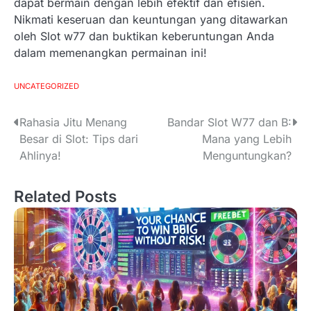
dapat bermain dengan lebih efektif dan efisien.
Nikmati keseruan dan keuntungan yang ditawarkan
oleh Slot w77 dan buktikan keberuntungan Anda
dalam memenangkan permainan ini!
UNCATEGORIZED
P
Rahasia Jitu Menang
Bandar Slot W77 dan B:
Besar di Slot: Tips dari
Mana yang Lebih
o
Ahlinya!
Menguntungkan?
s
Related Posts
t
n
a
v
i