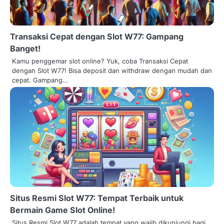
g
a
Transaksi Cepat dengan Slot W77: Gampang
t
Banget!
i
Kamu penggemar slot online? Yuk, coba Transaksi Cepat
dengan Slot W77! Bisa deposit dan withdraw dengan mudah dan
o
cepat. Gampang…
n
Situs Resmi Slot W77: Tempat Terbaik untuk
Bermain Game Slot Online!
Situs Resmi Slot W77 adalah tempat yang wajib dikunjungi bagi