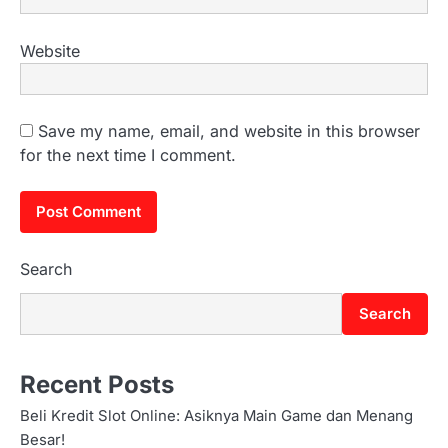
Website
Save my name, email, and website in this browser
for the next time I comment.
Search
Search
Recent Posts
Beli Kredit Slot Online: Asiknya Main Game dan Menang
Besar!