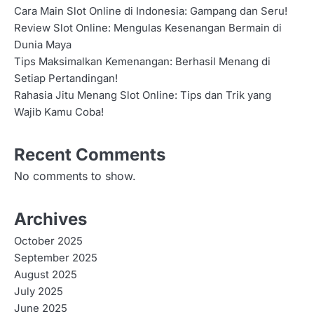
Cara Main Slot Online di Indonesia: Gampang dan Seru!
Review Slot Online: Mengulas Kesenangan Bermain di
Dunia Maya
Tips Maksimalkan Kemenangan: Berhasil Menang di
Setiap Pertandingan!
Rahasia Jitu Menang Slot Online: Tips dan Trik yang
Wajib Kamu Coba!
Recent Comments
No comments to show.
Archives
October 2025
September 2025
August 2025
July 2025
June 2025