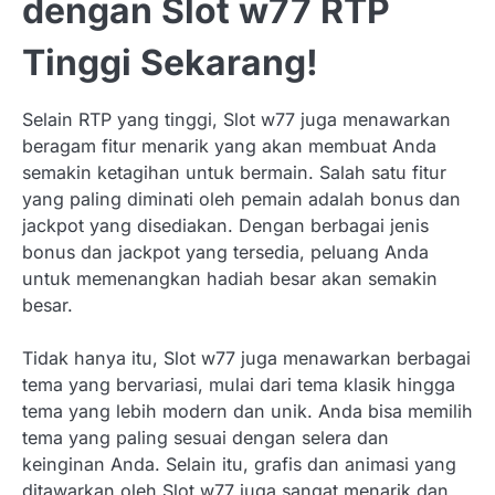
dengan Slot w77 RTP
Tinggi Sekarang!
Selain RTP yang tinggi, Slot w77 juga menawarkan
beragam fitur menarik yang akan membuat Anda
semakin ketagihan untuk bermain. Salah satu fitur
yang paling diminati oleh pemain adalah bonus dan
jackpot yang disediakan. Dengan berbagai jenis
bonus dan jackpot yang tersedia, peluang Anda
untuk memenangkan hadiah besar akan semakin
besar.
Tidak hanya itu, Slot w77 juga menawarkan berbagai
tema yang bervariasi, mulai dari tema klasik hingga
tema yang lebih modern dan unik. Anda bisa memilih
tema yang paling sesuai dengan selera dan
keinginan Anda. Selain itu, grafis dan animasi yang
ditawarkan oleh Slot w77 juga sangat menarik dan