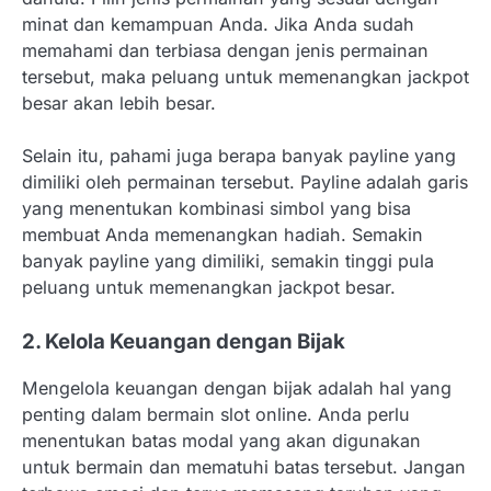
minat dan kemampuan Anda. Jika Anda sudah
memahami dan terbiasa dengan jenis permainan
tersebut, maka peluang untuk memenangkan jackpot
besar akan lebih besar.
Selain itu, pahami juga berapa banyak payline yang
dimiliki oleh permainan tersebut. Payline adalah garis
yang menentukan kombinasi simbol yang bisa
membuat Anda memenangkan hadiah. Semakin
banyak payline yang dimiliki, semakin tinggi pula
peluang untuk memenangkan jackpot besar.
2. Kelola Keuangan dengan Bijak
Mengelola keuangan dengan bijak adalah hal yang
penting dalam bermain slot online. Anda perlu
menentukan batas modal yang akan digunakan
untuk bermain dan mematuhi batas tersebut. Jangan