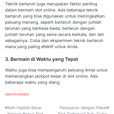
Teknik bertaruh juga merupakan faktor penting
dalam bermain slot online. Ada beberapa teknik
bertaruh yang bisa digunakan untuk meningkatkan
peluang menang, seperti bertaruh dengan jumlah
taruhan yang berbeda-beda, bertaruh dengan
jumlah taruhan yang sama secara berkala, dan lain
sebagainya. Coba dan eksperimen teknik bertaruh
mana yang paling efektif untuk Anda.
3. Bermain di Waktu yang Tepat
Waktu juga bisa mempengaruhi peluang Anda untuk
memenangkan jackpot besar di slot online. Ada
beberapa waktu yang diang
UNCATEGORIZED
P
Raih Hadiah Besar
Penasaran dengan Paket
dengan Bonus Slot
Slot Terbesar? Yuk, Coba