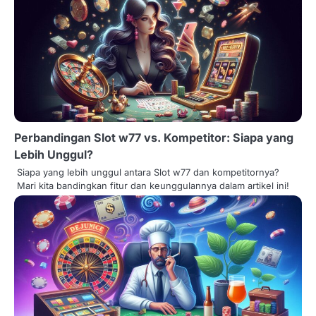
Perbandingan Slot w77 vs. Kompetitor: Siapa yang
Lebih Unggul?
Siapa yang lebih unggul antara Slot w77 dan kompetitornya?
Mari kita bandingkan fitur dan keunggulannya dalam artikel ini!