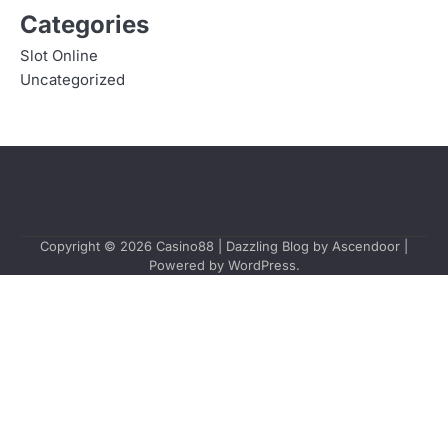
Categories
Slot Online
Uncategorized
Copyright © 2026
Casino88
| Dazzling Blog by
Ascendoor
|
Powered by
WordPress
.