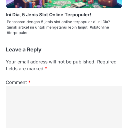
Ini Dia, 5 Jenis Slot Online Terpopuler!
Penasaran dengan 5 jenis slot online terpopuler di Ini Dia?
Simak artikel ini untuk mengetahui lebih lanjut! #slotonline
#terpopuler
Leave a Reply
Your email address will not be published.
Required
fields are marked
*
Comment
*