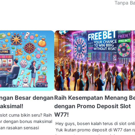
Tanpa Ba
ngan Besar dengan
Raih Kesempatan Menang B
aksimal!
dengan Promo Deposit Slot
W77!
slot cuma bikin seru? Raih
r dengan bonus maksimal
Hey guys, bosen kalah terus di slot onl
 dan rasakan sensasi
Yuk ikutan promo deposit di W77 dan r