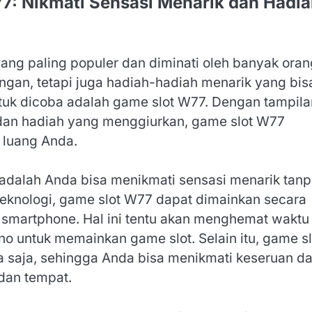
: Nikmati Sensasi Menarik dan Hadi
ang paling populer dan diminati oleh banyak oran
an, tetapi juga hadiah-hadiah menarik yang bis
ntuk dicoba adalah game slot W77. Dengan tampila
 dan hadiah yang menggiurkan, game slot W77
 luang Anda.
adalah Anda bisa menikmati sensasi menarik tan
eknologi, game slot W77 dapat dimainkan secara
u smartphone. Hal ini tentu akan menghemat waktu
o untuk memainkan game slot. Selain itu, game sl
a saja, sehingga Anda bisa menikmati keseruan d
dan tempat.