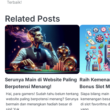
Terbaik!
o
s
Related Posts
t
n
a
v
i
g
a
Serunya Main di Website Paling
Raih Kemena
t
Berpotensi Menang!
Bonus Slot M
i
Hai, para gamers! Sudah tahu belum tentang
Siapa bilang main 
website paling berpotensi menang? Serunya
kemenangan besa
o
bermain dan menangkan hadiah besar di
di slot favoritmu
sini! Yuk,…
yang…