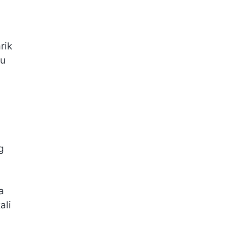
rik
tu
g
a
ali