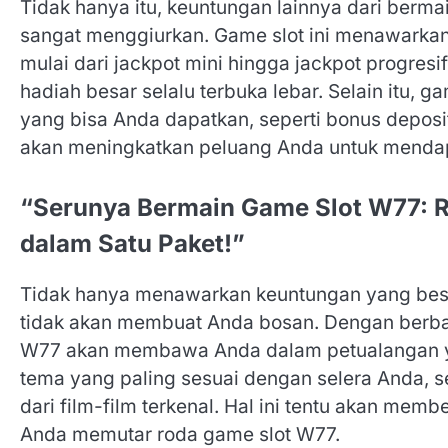
Tidak hanya itu, keuntungan lainnya dari berm
sangat menggiurkan. Game slot ini menawarkan
mulai dari jackpot mini hingga jackpot progre
hadiah besar selalu terbuka lebar. Selain itu
yang bisa Anda dapatkan, seperti bonus deposit,
akan meningkatkan peluang Anda untuk mendap
“Serunya Bermain Game Slot W77: 
dalam Satu Paket!”
Tidak hanya menawarkan keuntungan yang besa
tidak akan membuat Anda bosan. Dengan berbag
W77 akan membawa Anda dalam petualangan y
tema yang paling sesuai dengan selera Anda, s
dari film-film terkenal. Hal ini tentu akan me
Anda memutar roda game slot W77.