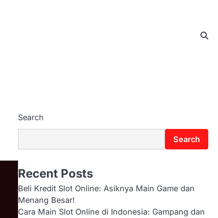
Search
Search
Recent Posts
Beli Kredit Slot Online: Asiknya Main Game dan
Menang Besar!
Cara Main Slot Online di Indonesia: Gampang dan