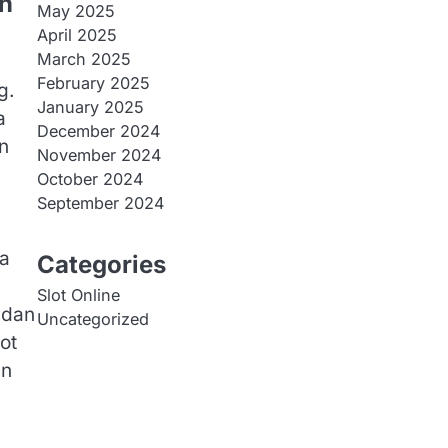
ah
May 2025
April 2025
March 2025
February 2025
g.
January 2025
a
December 2024
n
November 2024
October 2024
September 2024
pa
Categories
Slot Online
 dan
Uncategorized
ot
an