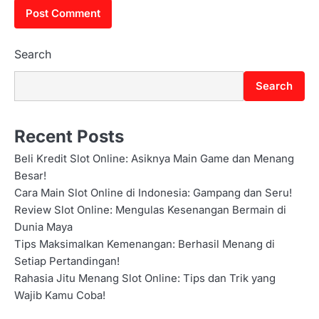
Search
Search
Recent Posts
Beli Kredit Slot Online: Asiknya Main Game dan Menang
Besar!
Cara Main Slot Online di Indonesia: Gampang dan Seru!
Review Slot Online: Mengulas Kesenangan Bermain di
Dunia Maya
Tips Maksimalkan Kemenangan: Berhasil Menang di
Setiap Pertandingan!
Rahasia Jitu Menang Slot Online: Tips dan Trik yang
Wajib Kamu Coba!