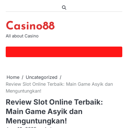
Skip
to
content
Casino88
All about Casino
Home
Uncategorized
Review Slot Online Terbaik: Main Game Asyik dan
Menguntungkan!
Review Slot Online Terbaik:
Main Game Asyik dan
Menguntungkan!