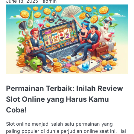
June 18, 2025
admin
Permainan Terbaik: Inilah Review
Slot Online yang Harus Kamu
Coba!
Slot online menjadi salah satu permainan yang
paling populer di dunia perjudian online saat ini. Hal