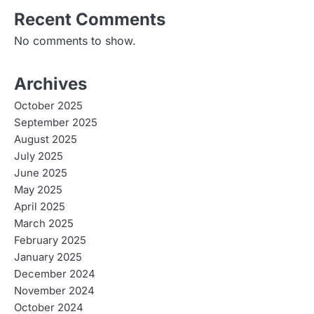
Recent Comments
No comments to show.
Archives
October 2025
September 2025
August 2025
July 2025
June 2025
May 2025
April 2025
March 2025
February 2025
January 2025
December 2024
November 2024
October 2024