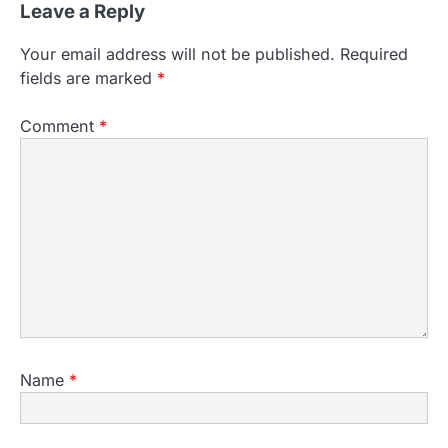
Leave a Reply
Your email address will not be published.
Required
fields are marked
*
Comment
*
Name
*