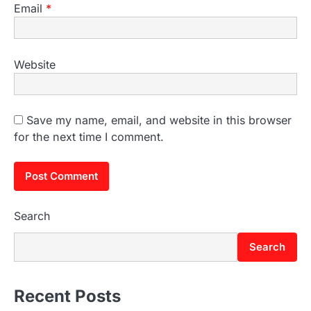
Email
*
Website
Save my name, email, and website in this browser
for the next time I comment.
Search
Search
Recent Posts