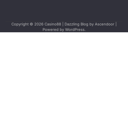
Copyright © 2026
Casino88
| Dazzling Blog by
Ascendoor
|
Powered by
WordPress
.