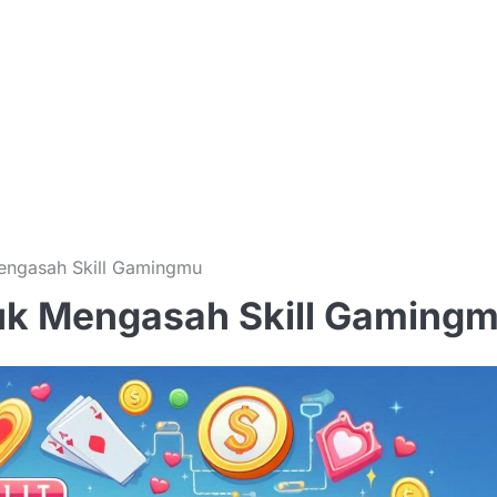
engasah Skill Gamingmu
uk Mengasah Skill Gaming