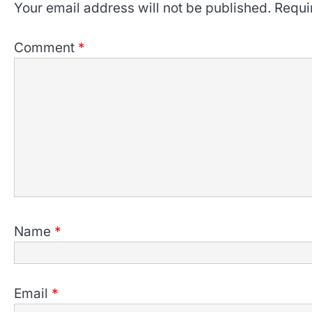
Your email address will not be published.
Requi
Comment
*
Name
*
Email
*