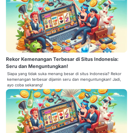
n
a
v
i
g
a
Rekor Kemenangan Terbesar di Situs Indonesia:
t
Seru dan Menguntungkan!
i
Siapa yang tidak suka menang besar di situs Indonesia? Rekor
kemenangan terbesar dijamin seru dan menguntungkan! Jadi,
o
ayo coba sekarang!
n