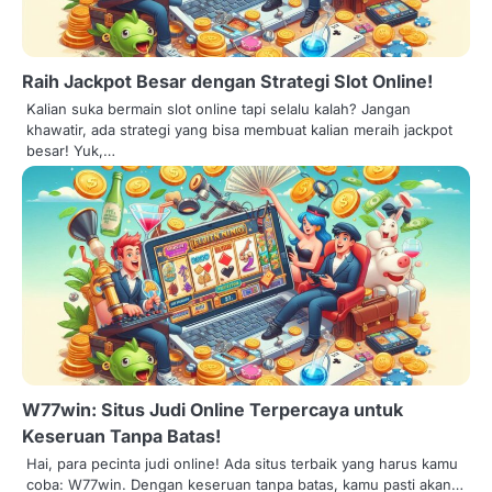
Raih Jackpot Besar dengan Strategi Slot Online!
Kalian suka bermain slot online tapi selalu kalah? Jangan
khawatir, ada strategi yang bisa membuat kalian meraih jackpot
besar! Yuk,…
W77win: Situs Judi Online Terpercaya untuk
Keseruan Tanpa Batas!
Hai, para pecinta judi online! Ada situs terbaik yang harus kamu
coba: W77win. Dengan keseruan tanpa batas, kamu pasti akan…