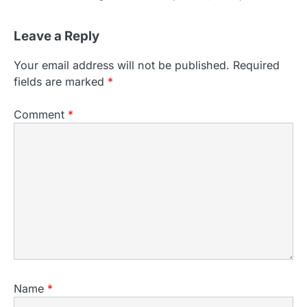
Leave a Reply
Your email address will not be published.
Required
fields are marked
*
Comment
*
Name
*