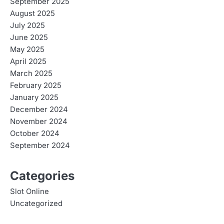
September 2025
August 2025
July 2025
June 2025
May 2025
April 2025
March 2025
February 2025
January 2025
December 2024
November 2024
October 2024
September 2024
Categories
Slot Online
Uncategorized