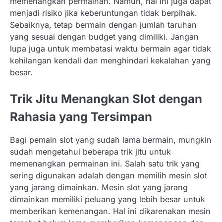
memenangkan permainan. Namun, hal ini juga dapat
menjadi risiko jika keberuntungan tidak berpihak.
Sebaiknya, tetap bermain dengan jumlah taruhan
yang sesuai dengan budget yang dimiliki. Jangan
lupa juga untuk membatasi waktu bermain agar tidak
kehilangan kendali dan menghindari kekalahan yang
besar.
Trik Jitu Menangkan Slot dengan
Rahasia yang Tersimpan
Bagi pemain slot yang sudah lama bermain, mungkin
sudah mengetahui beberapa trik jitu untuk
memenangkan permainan ini. Salah satu trik yang
sering digunakan adalah dengan memilih mesin slot
yang jarang dimainkan. Mesin slot yang jarang
dimainkan memiliki peluang yang lebih besar untuk
memberikan kemenangan. Hal ini dikarenakan mesin