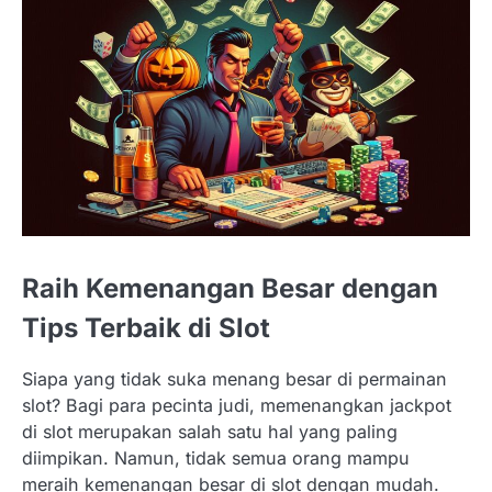
Raih Kemenangan Besar dengan
Tips Terbaik di Slot
Siapa yang tidak suka menang besar di permainan
slot? Bagi para pecinta judi, memenangkan jackpot
di slot merupakan salah satu hal yang paling
diimpikan. Namun, tidak semua orang mampu
meraih kemenangan besar di slot dengan mudah.