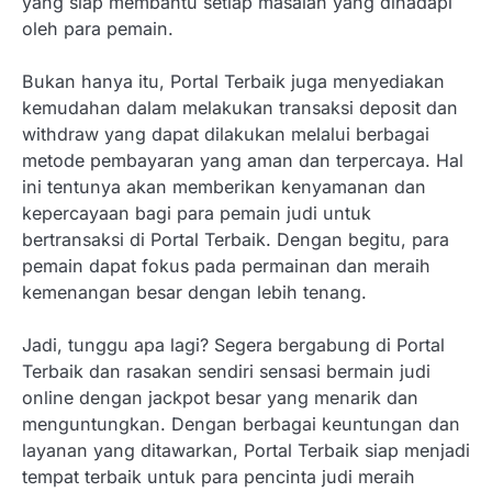
yang siap membantu setiap masalah yang dihadapi
oleh para pemain.
Bukan hanya itu, Portal Terbaik juga menyediakan
kemudahan dalam melakukan transaksi deposit dan
withdraw yang dapat dilakukan melalui berbagai
metode pembayaran yang aman dan terpercaya. Hal
ini tentunya akan memberikan kenyamanan dan
kepercayaan bagi para pemain judi untuk
bertransaksi di Portal Terbaik. Dengan begitu, para
pemain dapat fokus pada permainan dan meraih
kemenangan besar dengan lebih tenang.
Jadi, tunggu apa lagi? Segera bergabung di Portal
Terbaik dan rasakan sendiri sensasi bermain judi
online dengan jackpot besar yang menarik dan
menguntungkan. Dengan berbagai keuntungan dan
layanan yang ditawarkan, Portal Terbaik siap menjadi
tempat terbaik untuk para pencinta judi meraih