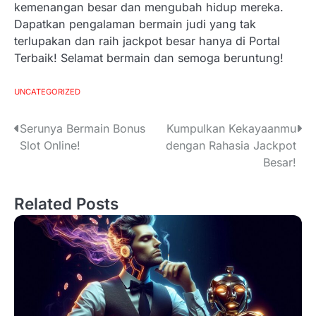
kemenangan besar dan mengubah hidup mereka.
Dapatkan pengalaman bermain judi yang tak
terlupakan dan raih jackpot besar hanya di Portal
Terbaik! Selamat bermain dan semoga beruntung!
UNCATEGORIZED
P
Serunya Bermain Bonus
Kumpulkan Kekayaanmu
Slot Online!
dengan Rahasia Jackpot
o
Besar!
s
Related Posts
t
n
a
v
i