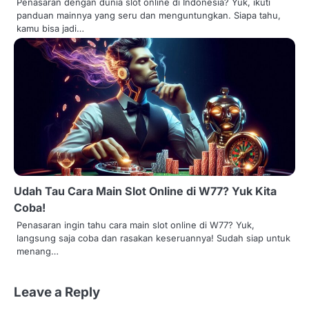
Penasaran dengan dunia slot online di Indonesia? Yuk, ikuti
panduan mainnya yang seru dan menguntungkan. Siapa tahu,
kamu bisa jadi…
Udah Tau Cara Main Slot Online di W77? Yuk Kita
Coba!
Penasaran ingin tahu cara main slot online di W77? Yuk,
langsung saja coba dan rasakan keseruannya! Sudah siap untuk
menang…
Leave a Reply