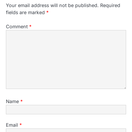
Your email address will not be published.
Required
fields are marked
*
Comment
*
Name
*
Email
*