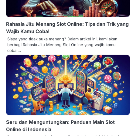
g
a
Rahasia Jitu Menang Slot Online: Tips dan Trik yang
t
Wajib Kamu Coba!
i
Siapa yang tidak suka menang? Dalam artikel ini, kami akan
berbagi Rahasia Jitu Menang Slot Online yang wajib kamu
o
coba!…
n
Seru dan Menguntungkan: Panduan Main Slot
Online di Indonesia