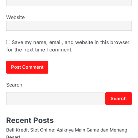
Website
Save my name, email, and website in this browser
for the next time I comment.
Search
Search
Recent Posts
Beli Kredit Slot Online: Asiknya Main Game dan Menang
Besar!